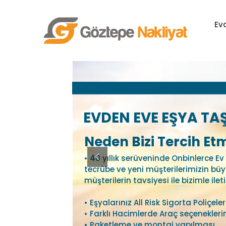
Skip
to
Ev
content
EVDEN EVE EŞYA TA
Neden Bizi Tercih Etm
• 40 yıllık serüveninde Onbinlerce E
tecrübe ve yeni müşterilerimizin b
müşterilerin tavsiyesi ile bizimle il
• Eşyalarınız All Risk Sigorta Poliçel
• Farklı Hacimlerde Araç seçenekler
• Paketleme ve montaj yapılması