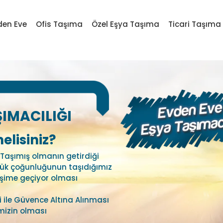
den Eve
Ofis Taşıma
Özel Eşya Taşıma
Ticari Taşıma
ŞIMACILIĞI
elisiniz?
v Taşımış olmanın getirdiği
üyük çoğunluğunun taşıdığımız
etişime geçiyor olması
eri ile Güvence Altına Alınması
imizin olması