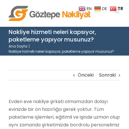
Skip
TR
EN
DE
to
content
Nakliye hizmeti neleri kapsıyor,
paketleme yapıyor musunuz?
Ana Sayfa
|
Nakliye hizmeti neleri kapsıyor, paketleme yapıyor musunuz?
Önceki
Sonraki
Evden eve nakliye şirketi olmamızdan dolayı
evinizde bir ön hazırlığa gerek yoktur. Tüm
paketleme işlemleri, eğitimli ve işinde uzman olup
aynı zamanda şirketimizde bordrolu personelimiz