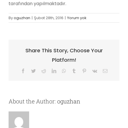
tarafından yapılmaktadır.
By
oguzhan
|
Şubat 28th, 2016
|
Yorum yok
Share This Story, Choose Your
Platform!
Facebook
Twitter
Reddit
LinkedIn
WhatsApp
Tumblr
Pinterest
Vk
E-
posta
About the Author:
oguzhan