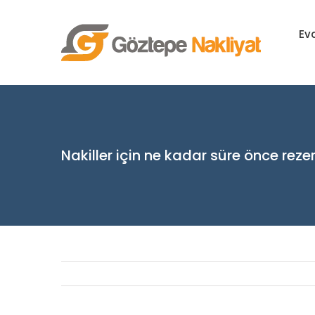
Skip
to
Ev
content
Nakiller için ne kadar süre önce rez