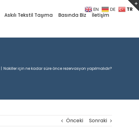
TR
EN
DE
Askılı Tekstil Taşıma
Basında Biz
İletişim
|
Nakiller için ne kadar süre önce rezervasyon yapılmalıdır?
Önceki
Sonraki